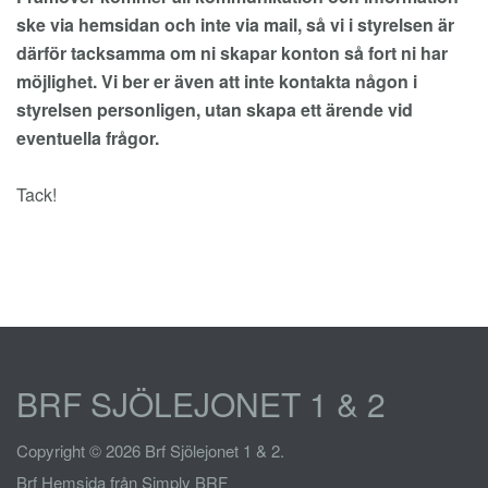
ske via hemsidan och inte via mail, så vi i styrelsen är
därför tacksamma om ni skapar konton så fort ni har
möjlighet. Vi ber er även att inte kontakta någon i
styrelsen personligen, utan skapa ett ärende vid
eventuella frågor.
Tack!
BRF SJÖLEJONET 1 & 2
Copyright © 2026 Brf Sjölejonet 1 & 2.
Brf Hemsida
från Simply BRF